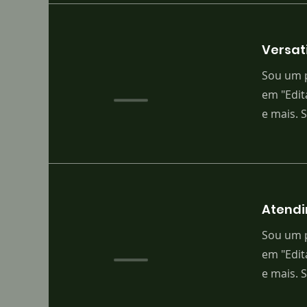
Versat
Sou um p
em "Edit
e mais. 
Atendi
Sou um p
em "Edit
e mais. 