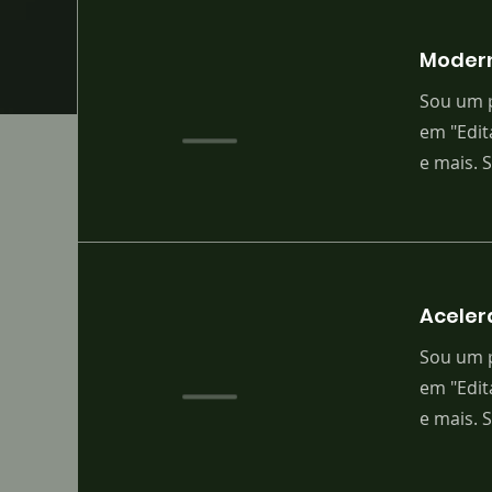
Modern
Sou um p
em "Edit
e mais. 
Aceler
Sou um p
em "Edit
e mais. 